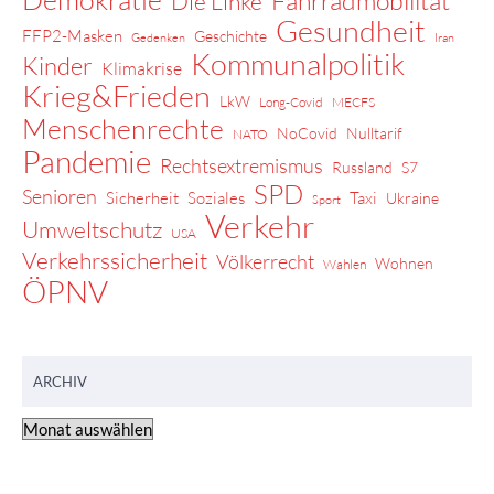
Die Linke
Gesundheit
FFP2-Masken
Geschichte
Gedenken
Iran
Kommunalpolitik
Kinder
Klimakrise
Krieg&Frieden
LkW
Long-Covid
MECFS
Menschenrechte
NoCovid
Nulltarif
NATO
Pandemie
Rechtsextremismus
Russland
S7
SPD
Senioren
Sicherheit
Soziales
Taxi
Ukraine
Sport
Verkehr
Umweltschutz
USA
Verkehrssicherheit
Völkerrecht
Wohnen
Wahlen
ÖPNV
ARCHIV