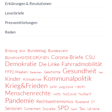
Erklärungen & Resolutionen
Leserbriefe
Pressemitteilungen
Reden
Bundestag
Bildung
Bundeswehr
BSW
Corona-Briefe
CSU
Bündnis90/DIE GRÜNEN
Demokratie
Fahrradmobilität
Die Linke
Gesundheit
FFP2-Masken
Geschichte
Gedenken
Iran
Kommunalpolitik
Kinder
Klimakrise
Krieg&Frieden
LkW
Long-Covid
MECFS
Menschenrechte
NoCovid
Nulltarif
NATO
Pandemie
Rechtsextremismus
Russland
S7
SPD
Senioren
Sicherheit
Soziales
Taxi
Ukraine
Sport