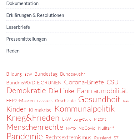
Dokumentation
Erklärungen & Resolutionen
Leserbriefe
Pressemitteilungen
Reden
Bundestag
Bildung
Bundeswehr
BSW
Corona-Briefe
CSU
Bündnis90/DIE GRÜNEN
Demokratie
Fahrradmobilität
Die Linke
Gesundheit
FFP2-Masken
Geschichte
Gedenken
Iran
Kommunalpolitik
Kinder
Klimakrise
Krieg&Frieden
LkW
Long-Covid
MECFS
Menschenrechte
NoCovid
Nulltarif
NATO
Pandemie
Rechtsextremismus
Russland
S7