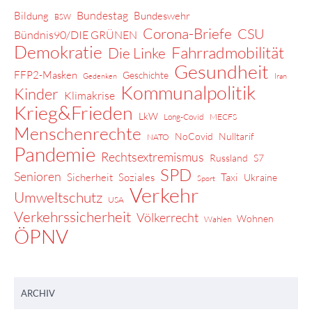
Bundestag
Bildung
Bundeswehr
BSW
Corona-Briefe
CSU
Bündnis90/DIE GRÜNEN
Demokratie
Fahrradmobilität
Die Linke
Gesundheit
FFP2-Masken
Geschichte
Gedenken
Iran
Kommunalpolitik
Kinder
Klimakrise
Krieg&Frieden
LkW
Long-Covid
MECFS
Menschenrechte
NoCovid
Nulltarif
NATO
Pandemie
Rechtsextremismus
Russland
S7
SPD
Senioren
Sicherheit
Soziales
Taxi
Ukraine
Sport
Verkehr
Umweltschutz
USA
Verkehrssicherheit
Völkerrecht
Wohnen
Wahlen
ÖPNV
ARCHIV