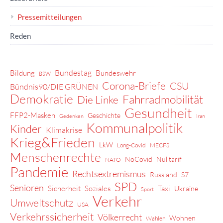
Pressemitteilungen
Reden
Bundestag
Bildung
Bundeswehr
BSW
Corona-Briefe
CSU
Bündnis90/DIE GRÜNEN
Demokratie
Fahrradmobilität
Die Linke
Gesundheit
FFP2-Masken
Geschichte
Gedenken
Iran
Kommunalpolitik
Kinder
Klimakrise
Krieg&Frieden
LkW
Long-Covid
MECFS
Menschenrechte
NoCovid
Nulltarif
NATO
Pandemie
Rechtsextremismus
Russland
S7
SPD
Senioren
Sicherheit
Soziales
Taxi
Ukraine
Sport
Verkehr
Umweltschutz
USA
Verkehrssicherheit
Völkerrecht
Wohnen
Wahlen