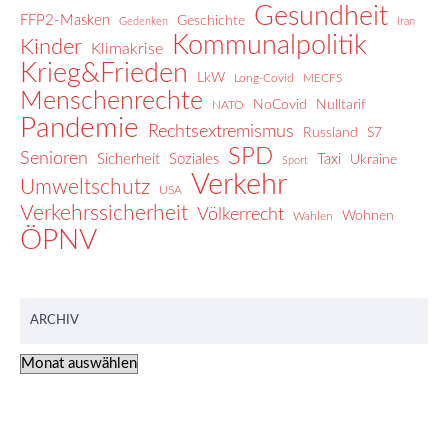
Gesundheit
FFP2-Masken
Geschichte
Gedenken
Iran
Kommunalpolitik
Kinder
Klimakrise
Krieg&Frieden
LkW
Long-Covid
MECFS
Menschenrechte
NoCovid
Nulltarif
NATO
Pandemie
Rechtsextremismus
Russland
S7
SPD
Senioren
Sicherheit
Soziales
Taxi
Ukraine
Sport
Verkehr
Umweltschutz
USA
Verkehrssicherheit
Völkerrecht
Wohnen
Wahlen
ÖPNV
ARCHIV