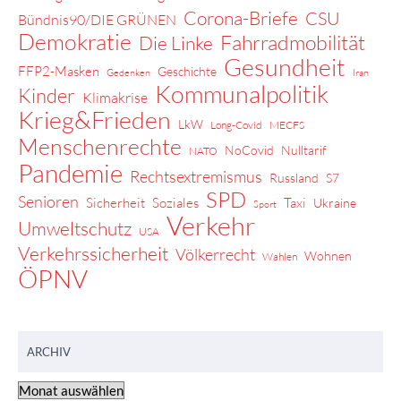
Corona-Briefe
CSU
Bündnis90/DIE GRÜNEN
Demokratie
Fahrradmobilität
Die Linke
Gesundheit
FFP2-Masken
Geschichte
Gedenken
Iran
Kommunalpolitik
Kinder
Klimakrise
Krieg&Frieden
LkW
Long-Covid
MECFS
Menschenrechte
NoCovid
Nulltarif
NATO
Pandemie
Rechtsextremismus
Russland
S7
SPD
Senioren
Sicherheit
Soziales
Taxi
Ukraine
Sport
Verkehr
Umweltschutz
USA
Verkehrssicherheit
Völkerrecht
Wohnen
Wahlen
ÖPNV
ARCHIV