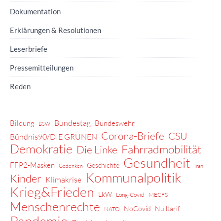
Dokumentation
Erklärungen & Resolutionen
Leserbriefe
Pressemitteilungen
Reden
Bundestag
Bildung
Bundeswehr
BSW
Corona-Briefe
CSU
Bündnis90/DIE GRÜNEN
Demokratie
Fahrradmobilität
Die Linke
Gesundheit
FFP2-Masken
Geschichte
Gedenken
Iran
Kommunalpolitik
Kinder
Klimakrise
Krieg&Frieden
LkW
Long-Covid
MECFS
Menschenrechte
NoCovid
Nulltarif
NATO