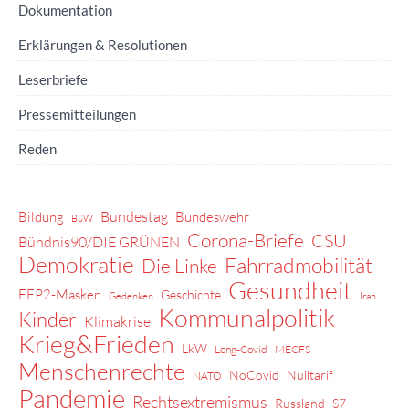
Dokumentation
Erklärungen & Resolutionen
Leserbriefe
Pressemitteilungen
Reden
Bundestag
Bildung
Bundeswehr
BSW
Corona-Briefe
CSU
Bündnis90/DIE GRÜNEN
Demokratie
Fahrradmobilität
Die Linke
Gesundheit
FFP2-Masken
Geschichte
Gedenken
Iran
Kommunalpolitik
Kinder
Klimakrise
Krieg&Frieden
LkW
Long-Covid
MECFS
Menschenrechte
NoCovid
Nulltarif
NATO
Pandemie
Rechtsextremismus
Russland
S7