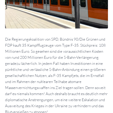
Die Regierungskoalition von SPD, Bündnis 90/Die Grünen und
FDP kauft 35 Kampfflugzeuge vom Type F-35. Stückpreis: 108
Millionen Euro. So gesehen sind die voraussichtlichen Kosten
von rund 200 Millionen Euro für die S-Bahn-Verlängerung
geradezu lächerlich. In jedem Fall haben Investitionen in eine
pünktliche und verlässliche S-Bahn-Anbindung einen größeren
gesellschaftlichen Nutzen, als F-35 Kampfjets, die im Ernstfall
und im Rahmen der nuklearen Teilhabe atomare
Massenvernichtungswaffen ins Ziel tragen sollen. Denn soweit
darf es niemals kommen! Auch deshalb braucht es deutlich mehr
diplomatische Anstrengungen, um eine weitere Eskalation und
Ausweitung des Krieges in der Ukraine zu verhindern und das
Blutvergießen zu stoppen!