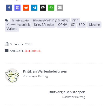
Bundeswehr
Bündnis90/DIE GRÜNEN
FDP
Kommunalpolitik
Krieg&Frieden
ÖPNV
S7
SPD
Ukraine
Verkehr
9. Februar 2023
KATEGORIE:
LESERBRIEFE
Kritik an Waffenlieferungen
Vorheriger Beitrag
Blutvergießen stoppen
Nächster Beitrag