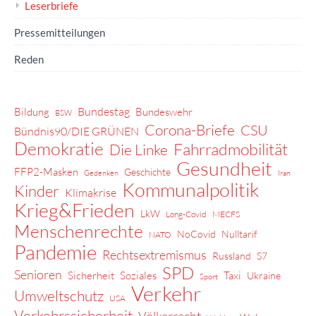
Leserbriefe
Pressemitteilungen
Reden
Bundestag
Bildung
Bundeswehr
BSW
Corona-Briefe
CSU
Bündnis90/DIE GRÜNEN
Demokratie
Fahrradmobilität
Die Linke
Gesundheit
FFP2-Masken
Geschichte
Gedenken
Iran
Kommunalpolitik
Kinder
Klimakrise
Krieg&Frieden
LkW
Long-Covid
MECFS
Menschenrechte
NoCovid
Nulltarif
NATO
Pandemie
Rechtsextremismus
Russland
S7
SPD
Senioren
Sicherheit
Soziales
Taxi
Ukraine
Sport
Verkehr
Umweltschutz
USA
Verkehrssicherheit