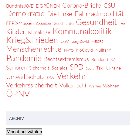
Corona-Briefe
CSU
Bündnis90/DIE GRÜNEN
Demokratie
Fahrradmobilität
Die Linke
Gesundheit
FFP2-Masken
Geschichte
Gedenken
Iran
Kommunalpolitik
Kinder
Klimakrise
Krieg&Frieden
LkW
Long-Covid
MECFS
Menschenrechte
NoCovid
Nulltarif
NATO
Pandemie
Rechtsextremismus
Russland
S7
SPD
Senioren
Sicherheit
Soziales
Taxi
Ukraine
Sport
Verkehr
Umweltschutz
USA
Verkehrssicherheit
Völkerrecht
Wohnen
Wahlen
ÖPNV
ARCHIV