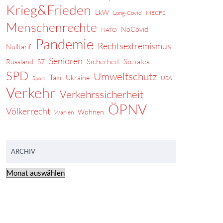
Krieg&Frieden
LkW
Long-Covid
MECFS
Menschenrechte
NoCovid
NATO
Pandemie
Rechtsextremismus
Nulltarif
Senioren
Sicherheit
Soziales
Russland
S7
SPD
Umweltschutz
Taxi
Ukraine
USA
Sport
Verkehr
Verkehrssicherheit
ÖPNV
Völkerrecht
Wohnen
Wahlen
ARCHIV