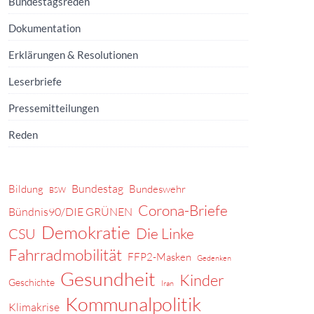
Bundestagsreden
Dokumentation
Erklärungen & Resolutionen
Leserbriefe
Pressemitteilungen
Reden
Bundestag
Bildung
Bundeswehr
BSW
Corona-Briefe
Bündnis90/DIE GRÜNEN
Demokratie
Die Linke
CSU
Fahrradmobilität
FFP2-Masken
Gedenken
Gesundheit
Kinder
Geschichte
Iran
Kommunalpolitik
Klimakrise