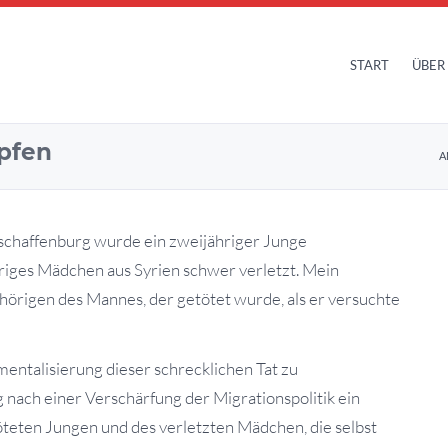
START
ÜBER
pfen
A
Aschaffenburg wurde ein zweijähriger Junge
hriges Mädchen aus Syrien schwer
verletzt. Mein
ehörigen des Mannes, der getötet wurde, als er versuchte
mentalisierung dieser schrecklichen Tat zu
ach einer Verschärfung der Migrationspolitik ein
töteten Jungen und des verletzten Mädchen, die selbst