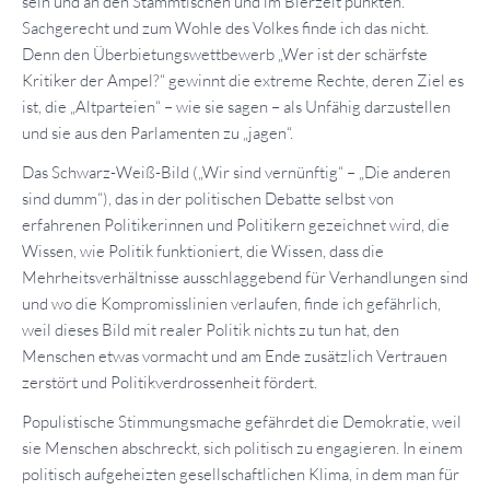
sein und an den Stammtischen und im Bierzelt punkten.
Sachgerecht und zum Wohle des Volkes finde ich das nicht.
Denn den Überbietungswettbewerb „Wer ist der schärfste
Kritiker der Ampel?“ gewinnt die extreme Rechte, deren Ziel es
ist, die „Altparteien“ – wie sie sagen – als Unfähig darzustellen
und sie aus den Parlamenten zu „jagen“.
Das Schwarz-Weiß-Bild („Wir sind vernünftig“ – „Die anderen
sind dumm“), das in der politischen Debatte selbst von
erfahrenen Politikerinnen und Politikern gezeichnet wird, die
Wissen, wie Politik funktioniert, die Wissen, dass die
Mehrheitsverhältnisse ausschlaggebend für Verhandlungen sind
und wo die Kompromisslinien verlaufen, finde ich gefährlich,
weil dieses Bild mit realer Politik nichts zu tun hat, den
Menschen etwas vormacht und am Ende zusätzlich Vertrauen
zerstört und Politikverdrossenheit fördert.
Populistische Stimmungsmache gefährdet die Demokratie, weil
sie Menschen abschreckt, sich politisch zu engagieren. In einem
politisch aufgeheizten gesellschaftlichen Klima, in dem man für