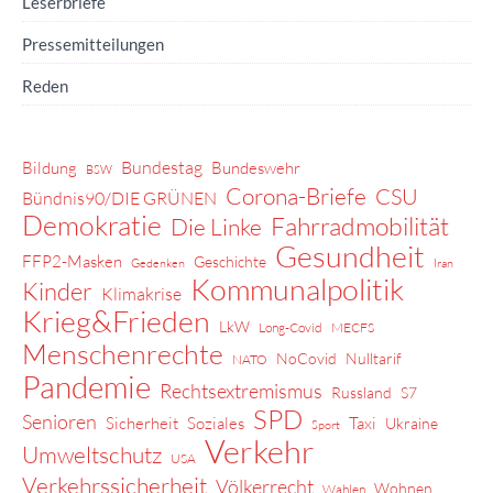
Leserbriefe
Pressemitteilungen
Reden
Bundestag
Bildung
Bundeswehr
BSW
Corona-Briefe
CSU
Bündnis90/DIE GRÜNEN
Demokratie
Fahrradmobilität
Die Linke
Gesundheit
FFP2-Masken
Geschichte
Gedenken
Iran
Kommunalpolitik
Kinder
Klimakrise
Krieg&Frieden
LkW
Long-Covid
MECFS
Menschenrechte
NoCovid
Nulltarif
NATO
Pandemie
Rechtsextremismus
Russland
S7
SPD
Senioren
Sicherheit
Soziales
Taxi
Ukraine
Sport
Verkehr
Umweltschutz
USA
Verkehrssicherheit
Völkerrecht
Wohnen
Wahlen