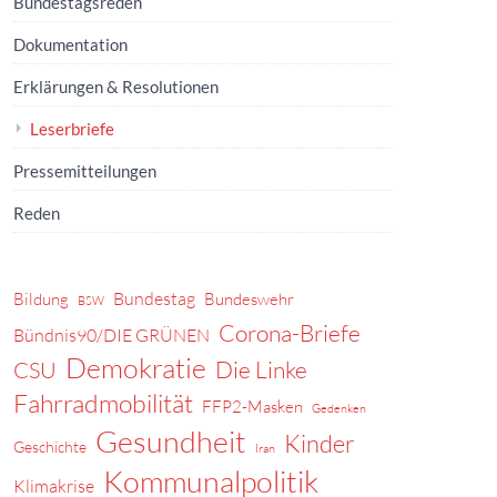
Bundestagsreden
Dokumentation
Erklärungen & Resolutionen
Leserbriefe
Pressemitteilungen
Reden
Bundestag
Bildung
Bundeswehr
BSW
Corona-Briefe
Bündnis90/DIE GRÜNEN
Demokratie
Die Linke
CSU
Fahrradmobilität
FFP2-Masken
Gedenken
Gesundheit
Kinder
Geschichte
Iran
Kommunalpolitik
Klimakrise