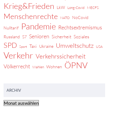
Krieg&Frieden
LkW
Long-Covid
MECFS
Menschenrechte
NoCovid
NATO
Pandemie
Rechtsextremismus
Nulltarif
Senioren
Sicherheit
Soziales
Russland
S7
SPD
Umweltschutz
Taxi
Ukraine
USA
Sport
Verkehr
Verkehrssicherheit
ÖPNV
Völkerrecht
Wohnen
Wahlen
ARCHIV