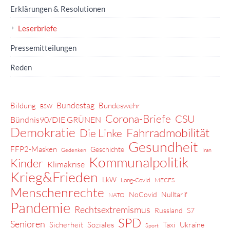
Erklärungen & Resolutionen
Leserbriefe
Pressemitteilungen
Reden
Bundestag
Bildung
Bundeswehr
BSW
Corona-Briefe
CSU
Bündnis90/DIE GRÜNEN
Demokratie
Fahrradmobilität
Die Linke
Gesundheit
FFP2-Masken
Geschichte
Gedenken
Iran
Kommunalpolitik
Kinder
Klimakrise
Krieg&Frieden
LkW
Long-Covid
MECFS
Menschenrechte
NoCovid
Nulltarif
NATO
Pandemie
Rechtsextremismus
Russland
S7
SPD
Senioren
Sicherheit
Soziales
Taxi
Ukraine
Sport