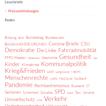
Leserbriefe
Pressemitteilungen
Reden
Bundestag
Bildung
Bundeswehr
BSW
Corona-Briefe
CSU
Bündnis90/DIE GRÜNEN
Demokratie
Fahrradmobilität
Die Linke
Gesundheit
FFP2-Masken
Geschichte
Gedenken
Iran
Kommunalpolitik
Kinder
Klimakrise
Krieg&Frieden
LkW
Long-Covid
MECFS
Menschenrechte
NoCovid
Nulltarif
NATO
Pandemie
Rechtsextremismus
Russland
S7
SPD
Senioren
Sicherheit
Soziales
Taxi
Ukraine
Sport
Verkehr
Umweltschutz
USA
Verkehrssicherheit