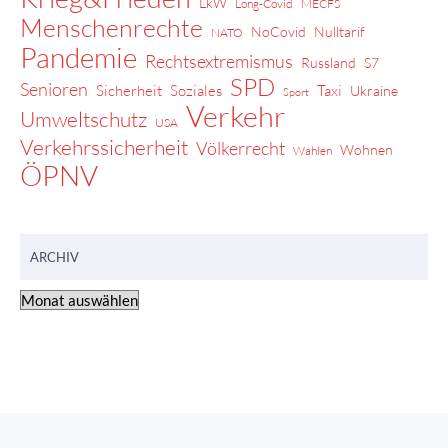
LkW
Long-Covid
MECFS
Menschenrechte
NoCovid
Nulltarif
NATO
Pandemie
Rechtsextremismus
Russland
S7
SPD
Senioren
Sicherheit
Soziales
Taxi
Ukraine
Sport
Verkehr
Umweltschutz
USA
Verkehrssicherheit
Völkerrecht
Wohnen
Wahlen
ÖPNV
ARCHIV