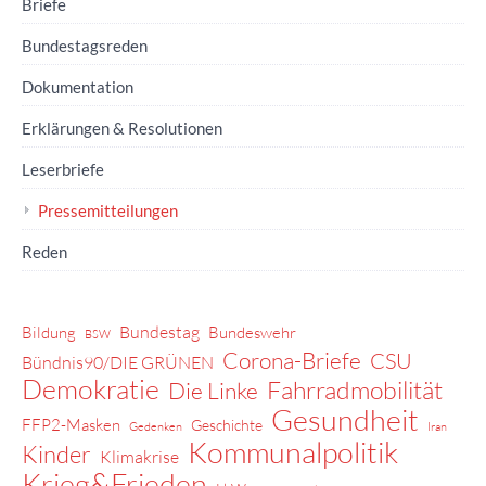
Briefe
Bundestagsreden
Dokumentation
Erklärungen & Resolutionen
Leserbriefe
Pressemitteilungen
Reden
Bundestag
Bildung
Bundeswehr
BSW
Corona-Briefe
CSU
Bündnis90/DIE GRÜNEN
Demokratie
Fahrradmobilität
Die Linke
Gesundheit
FFP2-Masken
Geschichte
Gedenken
Iran
Kommunalpolitik
Kinder
Klimakrise
Krieg&Frieden