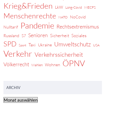
Krieg&Frieden
LkW
Long-Covid
MECFS
Menschenrechte
NoCovid
NATO
Pandemie
Rechtsextremismus
Nulltarif
Senioren
Sicherheit
Soziales
Russland
S7
SPD
Umweltschutz
Taxi
Ukraine
USA
Sport
Verkehr
Verkehrssicherheit
ÖPNV
Völkerrecht
Wohnen
Wahlen
ARCHIV