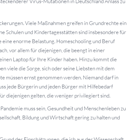
steckenderer Virus-Mutationen in Deutschland Anlass zu
ockerungen. Viele Maßnahmen greifen in Grundrechte ein
ne Schulen und Kindertagesstätten sind insbesondere für
de eine enorme Belastung. Homeschooling und Beruf
ach, vor allem für diejenigen, die beengt in einer
einen Laptop für Ihre Kinder haben. Hinzu kommt die
en viele die Sorge, sich oder seine Liebsten mit dem
Nöte müssen ernst genommen werden. Niemand darf in
uss jede Bürgerin und jeden Bürger mit Hilfebedarf
r diejenigen gelten, die weniger privilegiert sind.
er Pandemie muss sein, Gesundheit und Menschenleben zu
ellschaft, Bildung und Wirtschaft gering zu halten und
 Grund der Einschätzungen, die ich aus der Wissenschaft