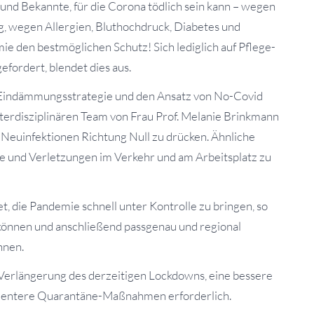
nd Bekannte, für die Corona tödlich sein kann – wegen
, wegen Allergien, Bluthochdruck, Diabetes und
e den bestmöglichen Schutz! Sich lediglich auf Pflege-
efordert, blendet dies aus.
e Eindämmungsstrategie und den Ansatz von No-Covid
terdisziplinären Team von Frau Prof. Melanie Brinkmann
s, Neuinfektionen Richtung Null zu drücken. Ähnliche
lle und Verletzungen im Verkehr und am Arbeitsplatz zu
t, die Pandemie schnell unter Kontrolle zu bringen, so
önnen und anschließend passgenau und regional
nnen.
 Verlängerung des derzeitigen Lockdowns, eine bessere
quentere Quarantäne-Maßnahmen erforderlich.