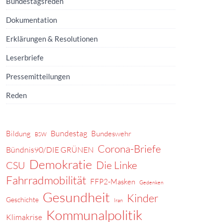
Bundestagsreden
Dokumentation
Erklärungen & Resolutionen
Leserbriefe
Pressemitteilungen
Reden
Bundestag
Bildung
Bundeswehr
BSW
Corona-Briefe
Bündnis90/DIE GRÜNEN
Demokratie
Die Linke
CSU
Fahrradmobilität
FFP2-Masken
Gedenken
Gesundheit
Kinder
Geschichte
Iran
Kommunalpolitik
Klimakrise