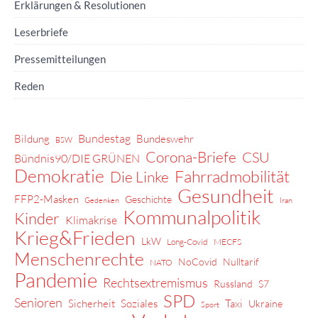
Erklärungen & Resolutionen
Leserbriefe
Pressemitteilungen
Reden
Bundestag
Bildung
Bundeswehr
BSW
Corona-Briefe
CSU
Bündnis90/DIE GRÜNEN
Demokratie
Fahrradmobilität
Die Linke
Gesundheit
FFP2-Masken
Geschichte
Gedenken
Iran
Kommunalpolitik
Kinder
Klimakrise
Krieg&Frieden
LkW
Long-Covid
MECFS
Menschenrechte
NoCovid
Nulltarif
NATO
Pandemie
Rechtsextremismus
Russland
S7
SPD
Senioren
Sicherheit
Soziales
Taxi
Ukraine
Sport