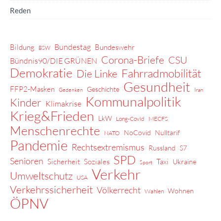
Reden
Bundestag
Bildung
Bundeswehr
BSW
Corona-Briefe
CSU
Bündnis90/DIE GRÜNEN
Demokratie
Fahrradmobilität
Die Linke
Gesundheit
FFP2-Masken
Geschichte
Gedenken
Iran
Kommunalpolitik
Kinder
Klimakrise
Krieg&Frieden
LkW
Long-Covid
MECFS
Menschenrechte
NoCovid
Nulltarif
NATO
Pandemie
Rechtsextremismus
Russland
S7
SPD
Senioren
Sicherheit
Soziales
Taxi
Ukraine
Sport
Verkehr
Umweltschutz
USA
Verkehrssicherheit
Völkerrecht
Wohnen
Wahlen
ÖPNV